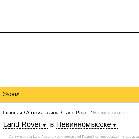
Журнал
Главная
/
Автомагазины
/
Land Rover
/
Невинномысск
Land Rover
в
Невинномысске
Автомагазины Land Rover в Невинномысске! Подробная информация, отзывы, а