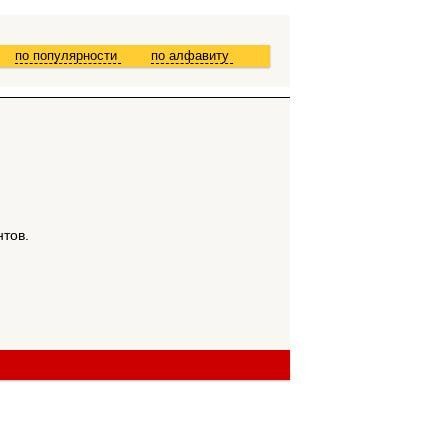
по популярности
по алфавиту
нтов.