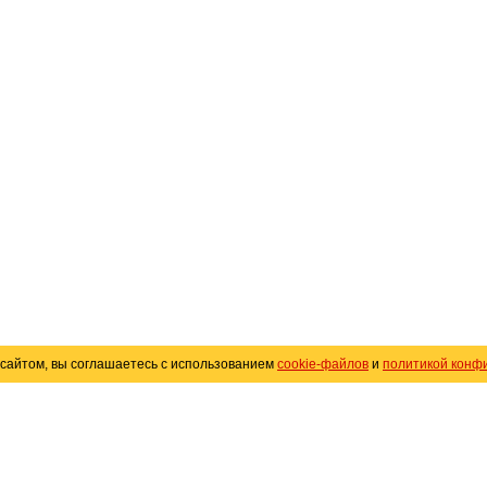
сайтом, вы соглашаетесь с использованием
cookie-файлов
и
политикой конф
«
Avto25.ru
»
Помощь
Размещение рекламы
R
Политика конфиденциальности
Поли