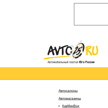
Автосалоны
Автомагазины
КавМинВод