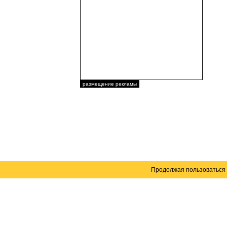
размещение рекламы
Продолжая пользоваться 
Карта сайта
© 2004–2026 Автомобильный портал Юга России 
Создание сайта
— WebElement.Ru