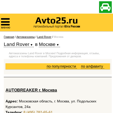

Avto25.ru

Автомобильный портал
Юга России
меню
Главная
/
Автомагазины
/
Land Rover
/
Москва
Land Rover
в
Москве
Автомагазины Land Rover в Москве! Подробная информация, отзывы,
адреса и телефоны компаний. Предложения от дилеров.
по популярности
по алфавиту
AUTOBREAKER г. Москва
Адрес:
Московская область, г. Москва, ул. Подольских
Курсантов, 24а
Телефон:
8 (495) 782-65-61