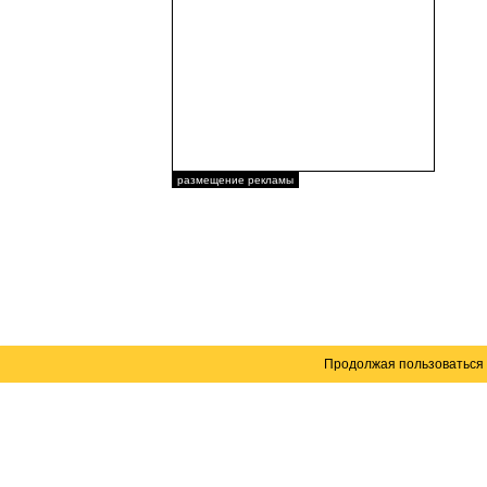
размещение рекламы
Продолжая пользоваться 
Карта сайта
© 2004–2026 Автомобильный портал Юга России 
Создание сайта
— WebElement.Ru