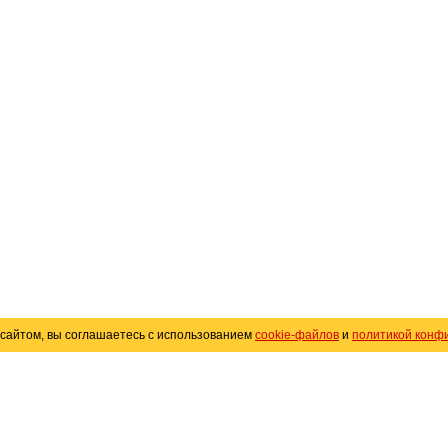
сайтом, вы соглашаетесь с использованием
cookie-файлов
и
политикой конф
«
Avto25.ru
»
Помощь
Размещение рекламы
R
Политика конфиденциальности
Поли