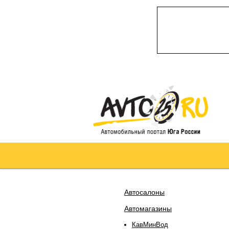
Автосалоны
Автомагазины
КавМинВод