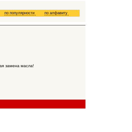
по популярности
по алфавиту
ая замена масла!