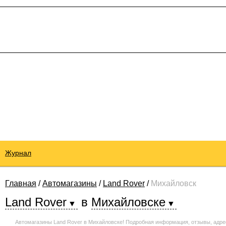
Журнал
Главная
/
Автомагазины
/
Land Rover
/
Михайловск
Land Rover
в
Михайловске
Автомагазины Land Rover в Михайловске! Подробная информация, отзывы, адре