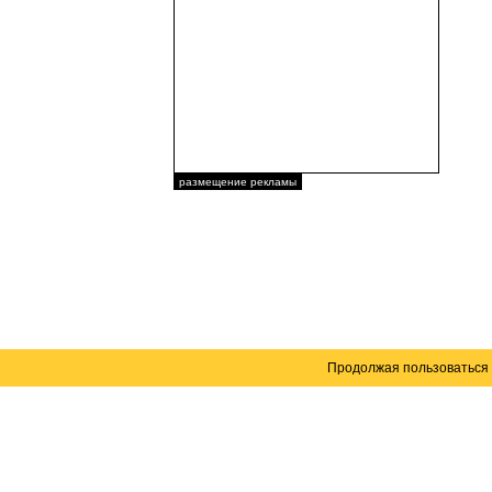
размещение рекламы
Продолжая пользоваться 
Карта сайта
© 2004–2026 Автомобильный портал Юга России 
Создание сайта
— WebElement.Ru