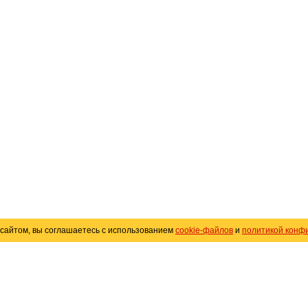
сайтом, вы соглашаетесь с использованием
cookie-файлов
и
политикой конф
«
Avto25.ru
»
Помощь
Размещение рекламы
R
Политика конфиденциальности
Поли