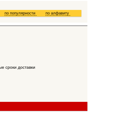
по популярности
по алфавиту
ые сроки доставки