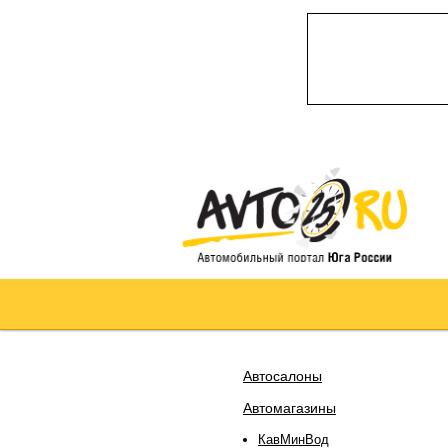
Автосалоны
Автомагазины
КавМинВод