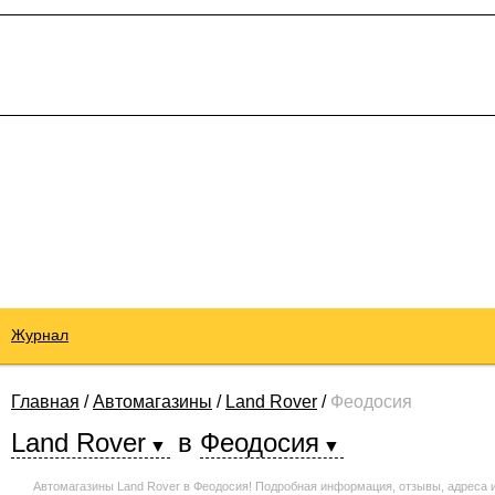
Журнал
Главная
/
Автомагазины
/
Land Rover
/
Феодосия
Land Rover
в
Феодосия
Автомагазины Land Rover в Феодосия! Подробная информация, отзывы, адреса 