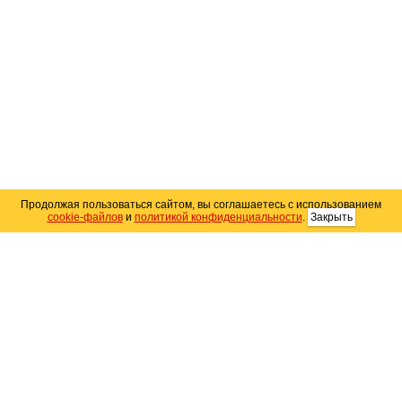
Продолжая пользоваться сайтом, вы соглашаетесь с использованием
cookie-файлов
и
политикой конфиденциальности
.
Закрыть
Карта сайта
© 2004–2026 Автомобильный портал Юга России
«
Avto25.ru
»
Помощь
Размещение рекламы
RSS
Контакты
Персональные данные
Политика конфиденциальности
Политика
использования Cookie
Создание сайта
— WebElement.Ru