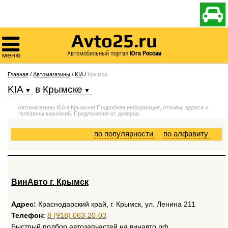

Avto25.ru

Автомобильный портал
Юга России
меню
Главная
/
Автомагазины
/
KIA
/
Крымск
KIA
в
Крымске
Автомагазины KIA в Крымске! Подробная информация, отзывы, адреса и
телефоны компаний. Предложения от дилеров.
по популярности
по алфавиту
ВинАвто г. Крымск
Адрес:
Краснодарский край, г. Крымск, ул. Ленина 211
Телефон:
8 (918) 063-20-03
Быстрый подбор автозапчастей на винавто.рф.