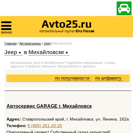

Avto25.ru

Автомобильный портал
Юга России
меню
Главная
/
Автомагазины
/
Jeep
/
Михайловск
Jeep
в
Михайловске
Автомагазины Jeep в Михайловске! Подробная информация, отзывы,
адреса и телефоны компаний. Предложения от дилеров.
по популярности
по алфавиту
Автосервис GARAGE г. Михайловск
Адрес:
Ставропольский край, г. Михайловск, ул. Ленина. 162а
Телефон:
8 (865) 251-20-20
Оперативный сервис! Собственный склад запчастей!