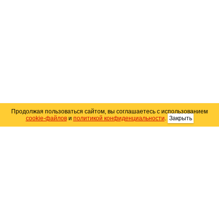
Продолжая пользоваться сайтом, вы соглашаетесь с использованием
cookie-файлов
и
политикой конфиденциальности
.
Закрыть
Карта сайта
© 2004–2026 Автомобильный портал Юга России
«
Avto25.ru
»
Помощь
Размещение рекламы
RSS
Контакты
Персональные данные
Политика конфиденциальности
Политика
использования Cookie
Создание сайта
— WebElement.Ru