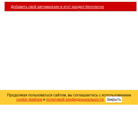
Добавить свой автомагазин в этот раздел бесплатно
Продолжая пользоваться сайтом, вы соглашаетесь с использованием
cookie-файлов
и
политикой конфиденциальности
.
Закрыть
Карта сайта
© 2004–2026 Автомобильный портал Юга России
«
Avto25.ru
»
Помощь
Размещение рекламы
RSS