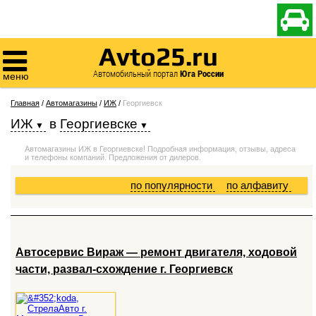

Avto25.ru

Автомобильный портал
Юга России
меню
Главная
/
Автомагазины
/
ИЖ
/
Георгиевск
ИЖ
в
Георгиевске
Автомагазины ИЖ в Георгиевске! Подробная информация, отзывы, адреса
и телефоны компаний. Предложения от дилеров.
по популярности
по алфавиту
Автосервис Вираж — ремонт двигателя, ходовой
части, развал-схождение г. Георгиевск