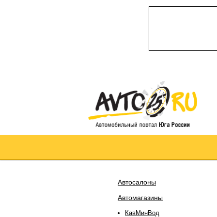
Автосалоны
Автомагазины
КавМинВод