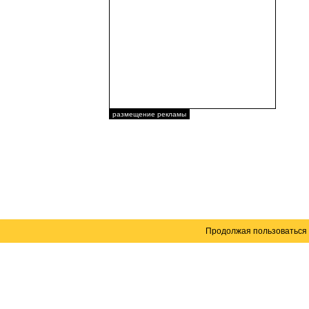
размещение рекламы
Продолжая пользоваться 
Карта сайта
© 2004–2026 Автомобильный портал Юга России 
Создание сайта
— WebElement.Ru