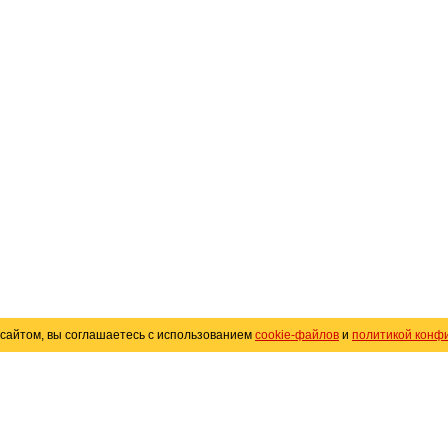
сайтом, вы соглашаетесь с использованием
cookie-файлов
и
политикой конф
«
Avto25.ru
»
Помощь
Размещение рекламы
R
Политика конфиденциальности
Поли