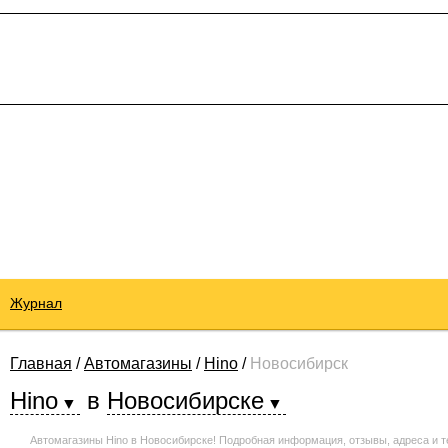
Журнал
Главная
/
Автомагазины
/
Hino
/
Новосибирск
Hino
в
Новосибирске
Автомагазины Hino в Новосибирске! Подробная информация, отзывы, адреса и 