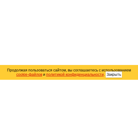
Продолжая пользоваться сайтом, вы соглашаетесь с использованием
cookie-файлов
и
политикой конфиденциальности
.
Закрыть
Карта сайта
© 2004–2026 Автомобильный портал Юга России
«
Avto25.ru
»
Помощь
Размещение рекламы
RSS
Контакты
Персональные данные
Политика конфиденциальности
Политика
использования Cookie
Создание сайта
— WebElement.Ru