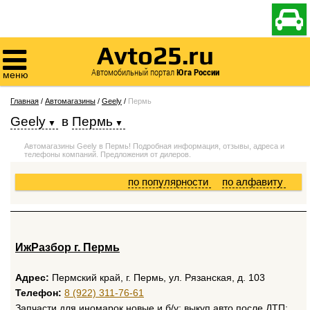

Avto25.ru

Автомобильный портал
Юга России
меню
Главная
/
Автомагазины
/
Geely
/
Пермь
Geely
в
Пермь
Автомагазины Geely в Пермь! Подробная информация, отзывы, адреса и
телефоны компаний. Предложения от дилеров.
по популярности
по алфавиту
ИжРазбор г. Пермь
Адрес:
Пермский край, г. Пермь, ул. Рязанская, д. 103
Телефон:
8 (922) 311-76-61
Запчасти для иномарок новые и б/у; выкуп авто после ДТП: