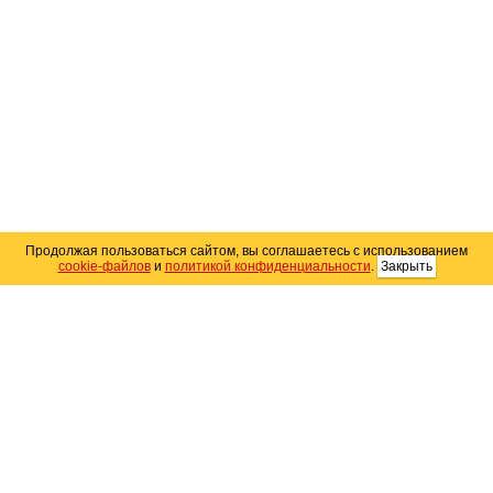
Продолжая пользоваться сайтом, вы соглашаетесь с использованием
cookie-файлов
и
политикой конфиденциальности
.
Закрыть
Карта сайта
© 2004–2026 Автомобильный портал Юга России
«
Avto25.ru
»
Помощь
Размещение рекламы
RSS
Контакты
Персональные данные
Политика конфиденциальности
Политика
использования Cookie
Создание сайта
— WebElement.Ru