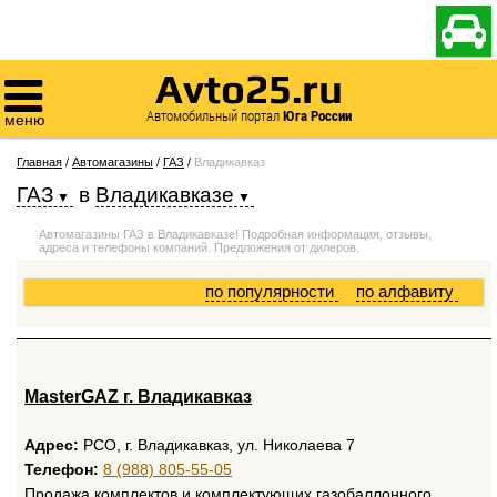

Avto25.ru

Автомобильный портал
Юга России
меню
Главная
/
Автомагазины
/
ГАЗ
/
Владикавказ
ГАЗ
в
Владикавказе
Автомагазины ГАЗ в Владикавказе! Подробная информация, отзывы,
адреса и телефоны компаний. Предложения от дилеров.
по популярности
по алфавиту
MasterGAZ г. Владикавказ
Адрес:
РСО, г. Владикавказ, ул. Николаева 7
Телефон:
8 (988) 805-55-05
Продажа комплектов и комплектующих газобаллонного