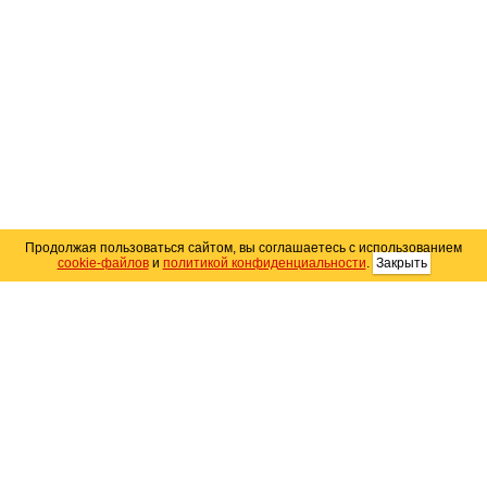
Продолжая пользоваться сайтом, вы соглашаетесь с использованием
cookie-файлов
и
политикой конфиденциальности
.
Закрыть
Карта сайта
© 2004–2026 Автомобильный портал Юга России
«
Avto25.ru
»
Помощь
Размещение рекламы
RSS
Контакты
Персональные данные
Политика конфиденциальности
Политика
использования Cookie
Создание сайта
— WebElement.Ru