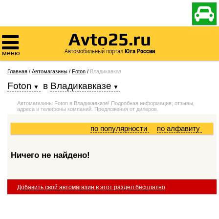

Avto25.ru

Автомобильный портал
Юга России
меню
Главная
/
Автомагазины
/
Foton
/
Владикавказ
Foton
в
Владикавказе
Автомагазины Foton в Владикавказе! Подробная информация, отзывы,
адреса и телефоны компаний. Предложения от дилеров.
по популярности
по алфавиту
Ничего не найдено!
Добавить свой автомагазин в этот раздел бесплатно