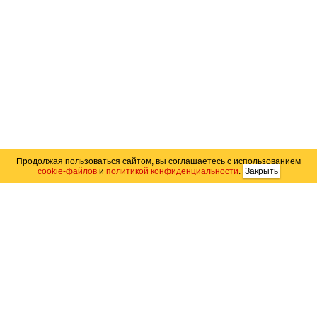
Продолжая пользоваться сайтом, вы соглашаетесь с использованием
cookie-файлов
и
политикой конфиденциальности
.
Закрыть
Карта сайта
© 2004–2026 Автомобильный портал Юга России
«
Avto25.ru
»
Помощь
Размещение рекламы
RSS
Контакты
Персональные данные
Политика конфиденциальности
Политика
использования Cookie
Создание сайта
— WebElement.Ru