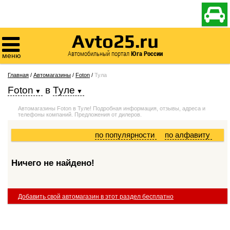

Avto25.ru

Автомобильный портал
Юга России
меню
Главная
/
Автомагазины
/
Foton
/
Тула
Foton
в
Туле
Автомагазины Foton в Туле! Подробная информация, отзывы, адреса и
телефоны компаний. Предложения от дилеров.
по популярности
по алфавиту
Ничего не найдено!
Добавить свой автомагазин в этот раздел бесплатно