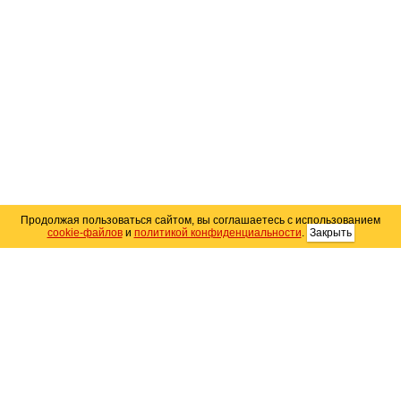
Продолжая пользоваться сайтом, вы соглашаетесь с использованием
cookie-файлов
и
политикой конфиденциальности
.
Закрыть
Карта сайта
© 2004–2026 Автомобильный портал Юга России
«
Avto25.ru
»
Помощь
Размещение рекламы
RSS
Контакты
Персональные данные
Политика конфиденциальности
Политика
использования Cookie