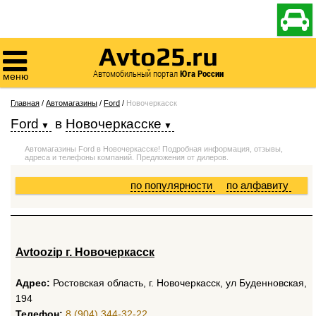

Avto25.ru

Автомобильный портал
Юга России
меню
Главная
/
Автомагазины
/
Ford
/
Новочеркасск
Ford
в
Новочеркасске
Автомагазины Ford в Новочеркасске! Подробная информация, отзывы,
адреса и телефоны компаний. Предложения от дилеров.
по популярности
по алфавиту
Avtoozip г. Новочеркасск
Адрес:
Ростовская область, г. Новочеркасск, ул Буденновская,
194
Телефон:
8 (904) 344-32-22