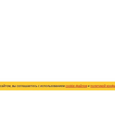
сайтом, вы соглашаетесь с использованием
cookie-файлов
и
политикой конф
«
Avto25.ru
»
Помощь
Размещение рекламы
R
Политика конфиденциальности
Поли