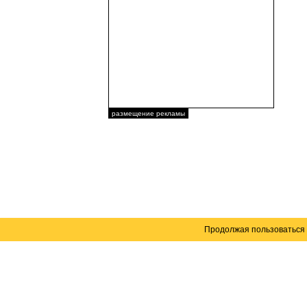
размещение рекламы
Продолжая пользоваться 
Карта сайта
© 2004–2026 Автомобильный портал Юга России 
Создание сайта
— WebElement.Ru