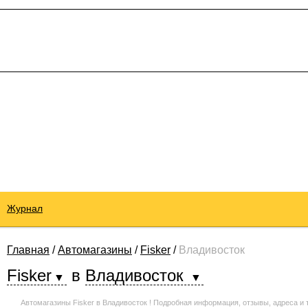
Журнал
Главная
/
Автомагазины
/
Fisker
/
Владивосток
Fisker
в
Владивосток
Автомагазины Fisker в Владивосток ! Подробная информация, отзывы, адреса и