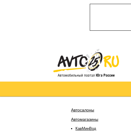
Автосалоны
Автомагазины
КавМинВод