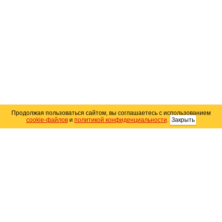
Продолжая пользоваться сайтом, вы соглашаетесь с использованием
cookie-файлов
и
политикой конфиденциальности
.
Закрыть
Карта сайта
© 2004–2026 Автомобильный портал Юга России
«
Avto25.ru
»
Помощь
Размещение рекламы
RSS
Контакты
Персональные данные
Политика конфиденциальности
Политика
использования Cookie
Создание сайта
— WebElement.Ru