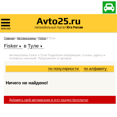

Avto25.ru

Автомобильный портал
Юга России
меню
Главная
/
Автомагазины
/
Fisker
/
Тула
Fisker
в
Туле
Автомагазины Fisker в Туле! Подробная информация, отзывы, адреса и
телефоны компаний. Предложения от дилеров.
по популярности
по алфавиту
Ничего не найдено!
Добавить свой автомагазин в этот раздел бесплатно