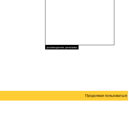
размещение рекламы
Продолжая пользоваться 
Карта сайта
© 2004–2026 Автомобильный портал Юга России 
Создание сайта
— WebElement.Ru