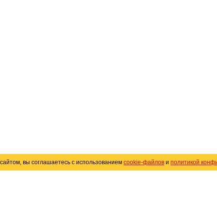
сайтом, вы соглашаетесь с использованием
cookie-файлов
и
политикой конф
«
Avto25.ru
»
Помощь
Размещение рекламы
R
Политика конфиденциальности
Поли