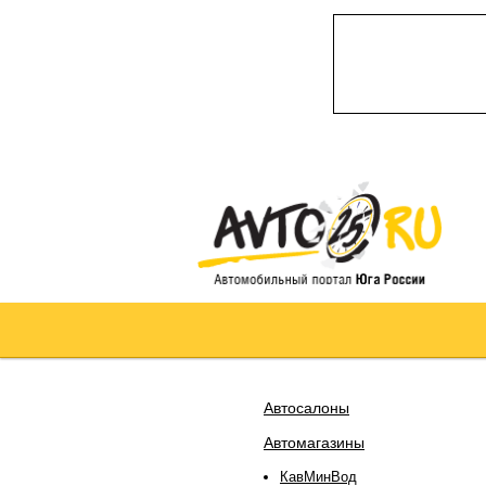
Автосалоны
Автомагазины
КавМинВод