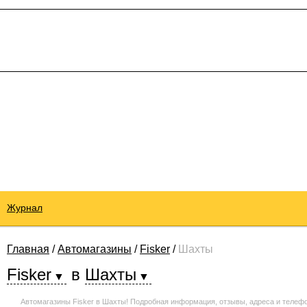
Журнал
Главная
/
Автомагазины
/
Fisker
/
Шахты
Fisker
в
Шахты
Автомагазины Fisker в Шахты! Подробная информация, отзывы, адреса и телеф