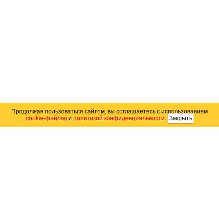
Продолжая пользоваться сайтом, вы соглашаетесь с использованием
cookie-файлов
и
политикой конфиденциальности
.
Закрыть
Карта сайта
© 2004–2026 Автомобильный портал Юга России
«
Avto25.ru
»
Помощь
Размещение рекламы
RSS
Контакты
Персональные данные
Политика конфиденциальности
Политика
использования Cookie
Создание сайта
— WebElement.Ru