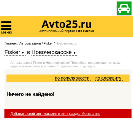

Avto25.ru

Автомобильный портал
Юга России
меню
Главная
/
Автомагазины
/
Fisker
/
Новочеркасск
Fisker
в
Новочеркасске
Автомагазины Fisker в Новочеркасске! Подробная информация, отзывы,
адреса и телефоны компаний. Предложения от дилеров.
по популярности
по алфавиту
Ничего не найдено!
Добавить свой автомагазин в этот раздел бесплатно