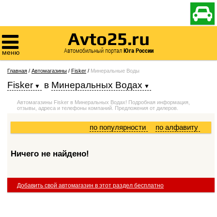

Avto25.ru

Автомобильный портал
Юга России
меню
Главная
/
Автомагазины
/
Fisker
/
Минеральные Воды
Fisker
в
Минеральных Водах
Автомагазины Fisker в Минеральных Водах! Подробная информация,
отзывы, адреса и телефоны компаний. Предложения от дилеров.
по популярности
по алфавиту
Ничего не найдено!
Добавить свой автомагазин в этот раздел бесплатно