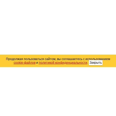
Продолжая пользоваться сайтом, вы соглашаетесь с использованием
cookie-файлов
и
политикой конфиденциальности
.
Закрыть
Карта сайта
© 2004–2026 Автомобильный портал Юга России
«
Avto25.ru
»
Помощь
Размещение рекламы
RSS
Контакты
Персональные данные
Политика конфиденциальности
Политика
использования Cookie
Создание сайта
— WebElement.Ru