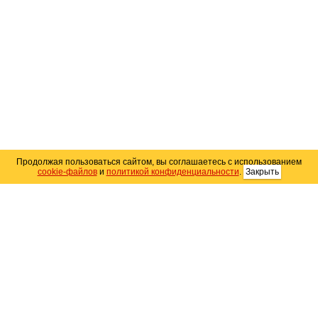
Продолжая пользоваться сайтом, вы соглашаетесь с использованием
cookie-файлов
и
политикой конфиденциальности
.
Закрыть
Карта сайта
© 2004–2026 Автомобильный портал Юга России
«
Avto25.ru
»
Помощь
Размещение рекламы
RSS
Контакты
Персональные данные
Политика конфиденциальности
Политика
использования Cookie
Создание сайта
— WebElement.Ru