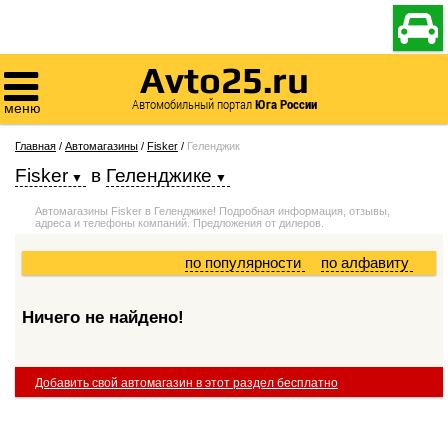

Avto25.ru

Автомобильный портал
Юга России
меню
Главная
/
Автомагазины
/
Fisker
/
Геленджик
Fisker
в
Геленджике
Автомагазины Fisker в Геленджике! Подробная информация, отзывы,
адреса и телефоны компаний. Предложения от дилеров.
по популярности
по алфавиту
Ничего не найдено!
Добавить свой автомагазин в этот раздел бесплатно