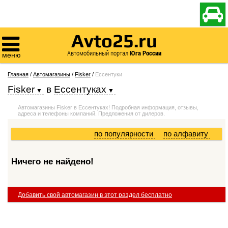

Avto25.ru

Автомобильный портал
Юга России
меню
Главная
/
Автомагазины
/
Fisker
/
Ессентуки
Fisker
в
Ессентуках
Автомагазины Fisker в Ессентуках! Подробная информация, отзывы,
адреса и телефоны компаний. Предложения от дилеров.
по популярности
по алфавиту
Ничего не найдено!
Добавить свой автомагазин в этот раздел бесплатно