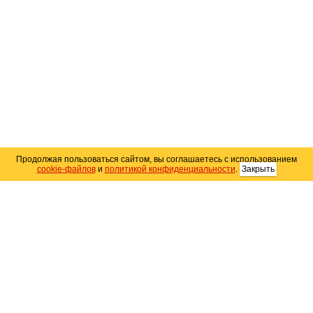
Продолжая пользоваться сайтом, вы соглашаетесь с использованием
cookie-файлов
и
политикой конфиденциальности
.
Закрыть
Карта сайта
© 2004–2026 Автомобильный портал Юга России
«
Avto25.ru
»
Помощь
Размещение рекламы
RSS
Контакты
Персональные данные
Политика конфиденциальности
Политика
использования Cookie
Создание сайта
— WebElement.Ru