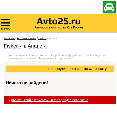

Avto25.ru

Автомобильный портал
Юга России
меню
Главная
/
Автомагазины
/
Fisker
/
Анапа
Fisker
в
Анапе
Автомагазины Fisker в Анапе! Подробная информация, отзывы, адреса и
телефоны компаний. Предложения от дилеров.
по популярности
по алфавиту
Ничего не найдено!
Добавить свой автомагазин в этот раздел бесплатно