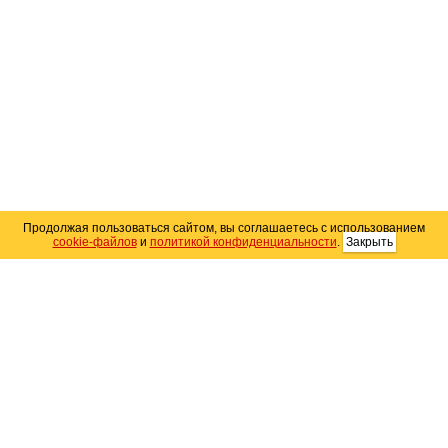
Продолжая пользоваться сайтом, вы соглашаетесь с использованием
cookie-файлов
и
политикой конфиденциальности
.
Закрыть
Карта сайта
© 2004–2026 Автомобильный портал Юга России
«
Avto25.ru
»
Помощь
Размещение рекламы
RSS
Контакты
Персональные данные
Политика конфиденциальности
Политика
использования Cookie
Создание сайта
— WebElement.Ru