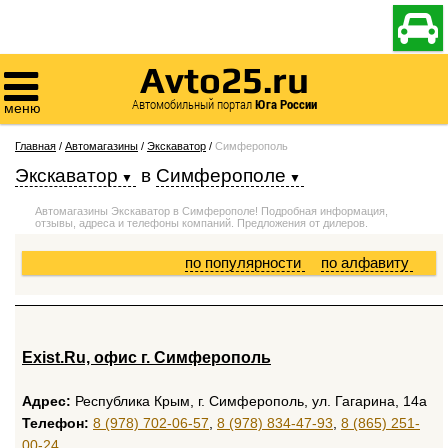

Avto25.ru

Автомобильный портал
Юга России
меню
Главная
/
Автомагазины
/
Экскаватор
/
Симферополь
Экскаватор
в
Симферополе
Автомагазины Экскаватор в Симферополе! Подробная информация,
отзывы, адреса и телефоны компаний. Предложения от дилеров.
по популярности
по алфавиту
Exist.Ru, офис г. Симферополь
Адрес:
Республика Крым, г. Симферополь, ул. Гагарина, 14а
Телефон:
8 (978) 702-06-57
,
8 (978) 834-47-93
,
8 (865) 251-
00-24