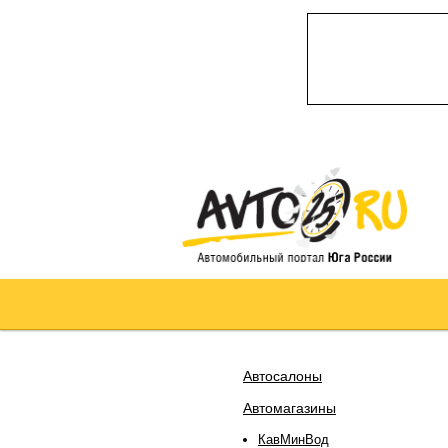
Автосалоны
Автомагазины
КавМинВод