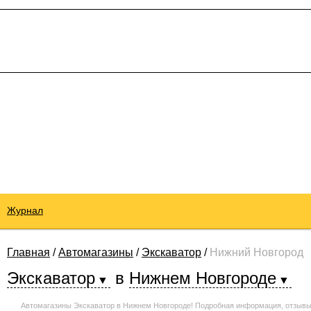
Журнал
Главная
/
Автомагазины
/
Экскаватор
/
Нижний Новгород
Экскаватор
в
Нижнем Новгороде
Автомагазины Экскаватор в Нижнем Новгороде! Подробная информация, отзывы