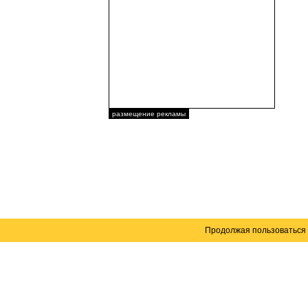
размещение рекламы
Продолжая пользоваться 
Карта сайта
© 2004–2026 Автомобильный портал Юга России 
Создание сайта
— WebElement.Ru