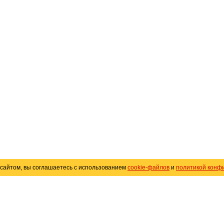
сайтом, вы соглашаетесь с использованием
cookie-файлов
и
политикой конф
«
Avto25.ru
»
Помощь
Размещение рекламы
R
Политика конфиденциальности
Поли