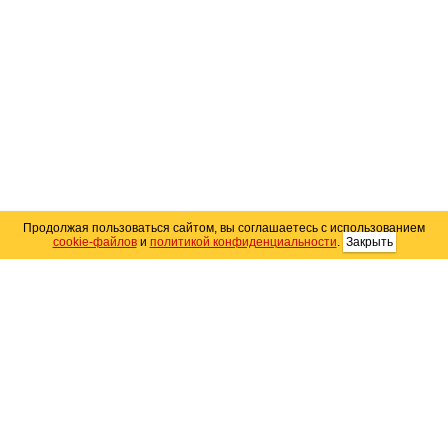
Продолжая пользоваться сайтом, вы соглашаетесь с использованием
cookie-файлов
и
политикой конфиденциальности
.
Закрыть
Карта сайта
© 2004–2026 Автомобильный портал Юга России
«
Avto25.ru
»
Помощь
Размещение рекламы
RSS
Контакты
Персональные данные
Политика конфиденциальности
Политика
использования Cookie
Создание сайта
— WebElement.Ru