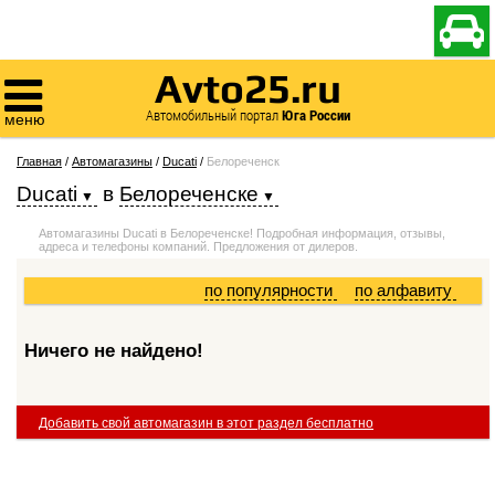

Avto25.ru

Автомобильный портал
Юга России
меню
Главная
/
Автомагазины
/
Ducati
/
Белореченск
Ducati
в
Белореченске
Автомагазины Ducati в Белореченске! Подробная информация, отзывы,
адреса и телефоны компаний. Предложения от дилеров.
по популярности
по алфавиту
Ничего не найдено!
Добавить свой автомагазин в этот раздел бесплатно