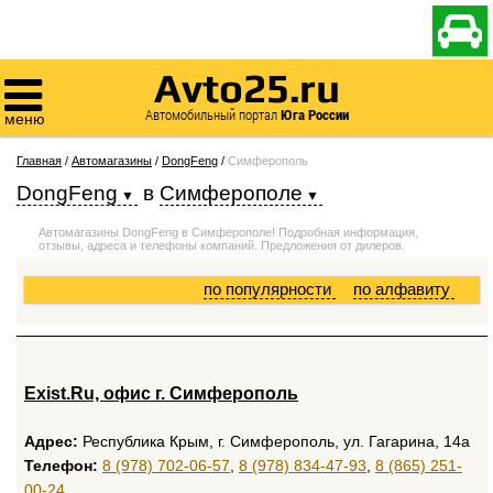

Avto25.ru

Автомобильный портал
Юга России
меню
Главная
/
Автомагазины
/
DongFeng
/
Симферополь
DongFeng
в
Симферополе
Автомагазины DongFeng в Симферополе! Подробная информация,
отзывы, адреса и телефоны компаний. Предложения от дилеров.
по популярности
по алфавиту
Exist.Ru, офис г. Симферополь
Адрес:
Республика Крым, г. Симферополь, ул. Гагарина, 14а
Телефон:
8 (978) 702-06-57
,
8 (978) 834-47-93
,
8 (865) 251-
00-24