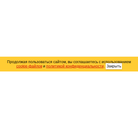
Продолжая пользоваться сайтом, вы соглашаетесь с использованием
cookie-файлов
и
политикой конфиденциальности
.
Закрыть
Карта сайта
© 2004–2026 Автомобильный портал Юга России
«
Avto25.ru
»
Помощь
Размещение рекламы
RSS
Контакты
Персональные данные
Политика конфиденциальности
Политика
использования Cookie
Создание сайта
— WebElement.Ru