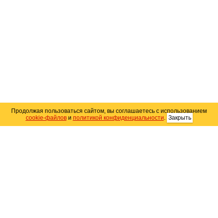
Продолжая пользоваться сайтом, вы соглашаетесь с использованием
cookie-файлов
и
политикой конфиденциальности
.
Закрыть
Карта сайта
© 2004–2026 Автомобильный портал Юга России
«
Avto25.ru
»
Помощь
Размещение рекламы
RSS
Контакты
Персональные данные
Политика конфиденциальности
Политика
использования Cookie
Создание сайта
— WebElement.Ru