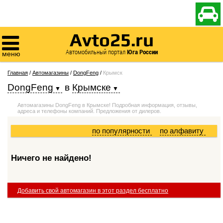

Avto25.ru

Автомобильный портал
Юга России
меню
Главная
/
Автомагазины
/
DongFeng
/
Крымск
DongFeng
в
Крымске
Автомагазины DongFeng в Крымске! Подробная информация, отзывы,
адреса и телефоны компаний. Предложения от дилеров.
по популярности
по алфавиту
Ничего не найдено!
Добавить свой автомагазин в этот раздел бесплатно