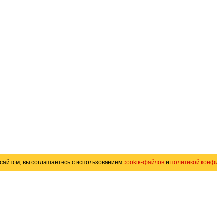
сайтом, вы соглашаетесь с использованием
cookie-файлов
и
политикой конф
«
Avto25.ru
»
Помощь
Размещение рекламы
R
Политика конфиденциальности
Поли