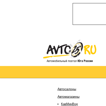
Автосалоны
Автомагазины
КавМинВод