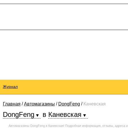
Журнал
Главная
/
Автомагазины
/
DongFeng
/
Каневская
DongFeng
в
Каневская
Автомагазины DongFeng в Каневская! Подробная информация, отзывы, адреса и