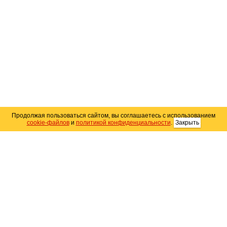
Продолжая пользоваться сайтом, вы соглашаетесь с использованием
cookie-файлов
и
политикой конфиденциальности
.
Закрыть
Карта сайта
© 2004–2026 Автомобильный портал Юга России
«
Avto25.ru
»
Помощь
Размещение рекламы
RSS
Контакты
Персональные данные
Политика конфиденциальности
Политика
использования Cookie
Создание сайта
— WebElement.Ru