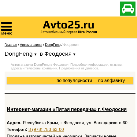

Avto25.ru

Автомобильный портал
Юга России
меню
Главная
/
Автомагазины
/
DongFeng
/
Феодосия
DongFeng
в
Феодосия
Автомагазины DongFeng в Феодосия! Подробная информация, отзывы,
адреса и телефоны компаний. Предложения от дилеров.
по популярности
по алфавиту
Интернет-магазин «Пятая передача» г. Феодосия
Адрес:
Республика Крым, г. Феодосия, ул. Володарского 60
Телефон:
8 (978) 753-63-00
Продажа автозапчастей на иномарки. Запчасти новые,