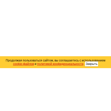
Продолжая пользоваться сайтом, вы соглашаетесь с использованием
cookie-файлов
и
политикой конфиденциальности
.
Закрыть
Карта сайта
© 2004–2026 Автомобильный портал Юга России
«
Avto25.ru
»
Помощь
Размещение рекламы
RSS
Контакты
Персональные данные
Политика конфиденциальности
Политика
использования Cookie