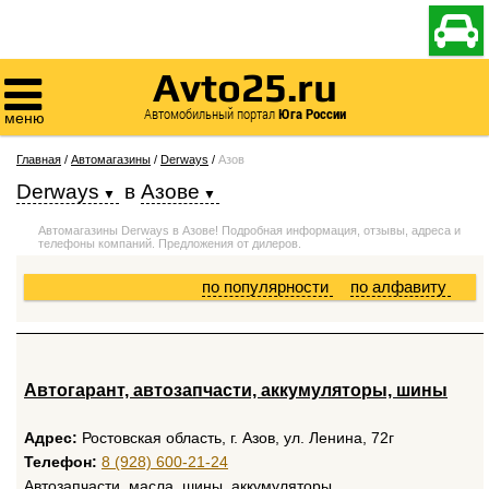

Avto25.ru

Автомобильный портал
Юга России
меню
Главная
/
Автомагазины
/
Derways
/
Азов
Derways
в
Азове
Автомагазины Derways в Азове! Подробная информация, отзывы, адреса и
телефоны компаний. Предложения от дилеров.
по популярности
по алфавиту
Автогарант, автозапчасти, аккумуляторы, шины
Адрес:
Ростовская область, г. Азов, ул. Ленина, 72г
Телефон:
8 (928) 600-21-24
Автозапчасти, масла, шины, аккумуляторы