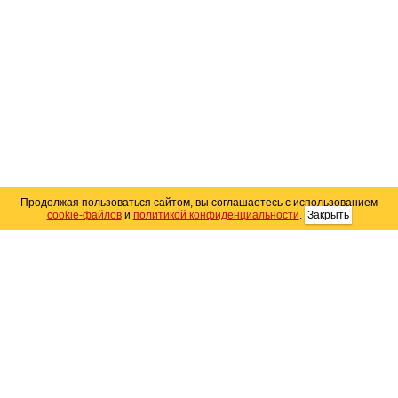
Продолжая пользоваться сайтом, вы соглашаетесь с использованием
cookie-файлов
и
политикой конфиденциальности
.
Закрыть
Карта сайта
© 2004–2026 Автомобильный портал Юга России
«
Avto25.ru
»
Помощь
Размещение рекламы
RSS
Контакты
Персональные данные
Политика конфиденциальности
Политика
использования Cookie
Создание сайта
— WebElement.Ru