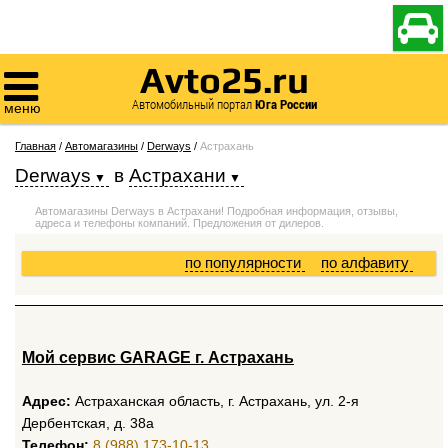

Avto25.ru

Автомобильный портал
Юга России
меню
Главная
/
Автомагазины
/
Derways
/
Астрахань
Derways
в
Астрахани
Автомагазины Derways в Астрахани! Подробная информация, отзывы,
адреса и телефоны компаний. Предложения от дилеров.
по популярности
по алфавиту
Мой сервис GARAGE г. Астрахань
Адрес:
Астраханская область, г. Астрахань, ул. 2-я
Дербентская, д. 38а
Телефон:
8 (988) 173-10-13