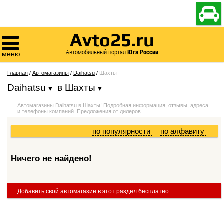

Avto25.ru

Автомобильный портал
Юга России
меню
Главная
/
Автомагазины
/
Daihatsu
/
Шахты
Daihatsu
в
Шахты
Автомагазины Daihatsu в Шахты! Подробная информация, отзывы, адреса
и телефоны компаний. Предложения от дилеров.
по популярности
по алфавиту
Ничего не найдено!
Добавить свой автомагазин в этот раздел бесплатно