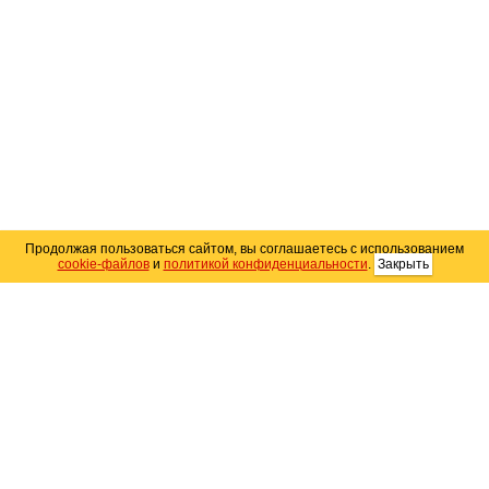
Продолжая пользоваться сайтом, вы соглашаетесь с использованием
cookie-файлов
и
политикой конфиденциальности
.
Закрыть
Карта сайта
© 2004–2026 Автомобильный портал Юга России
«
Avto25.ru
»
Помощь
Размещение рекламы
RSS
Контакты
Персональные данные
Политика конфиденциальности
Политика
использования Cookie
Создание сайта
— WebElement.Ru