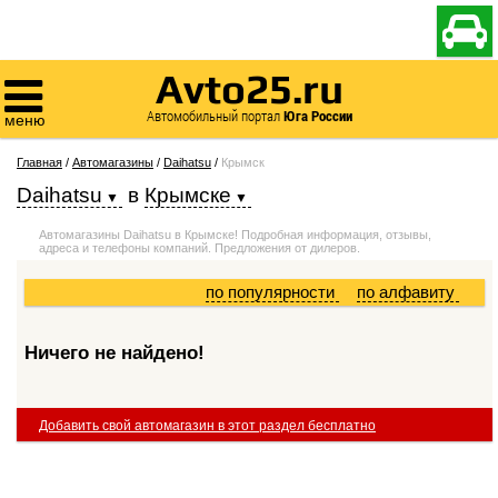

Avto25.ru

Автомобильный портал
Юга России
меню
Главная
/
Автомагазины
/
Daihatsu
/
Крымск
Daihatsu
в
Крымске
Автомагазины Daihatsu в Крымске! Подробная информация, отзывы,
адреса и телефоны компаний. Предложения от дилеров.
по популярности
по алфавиту
Ничего не найдено!
Добавить свой автомагазин в этот раздел бесплатно