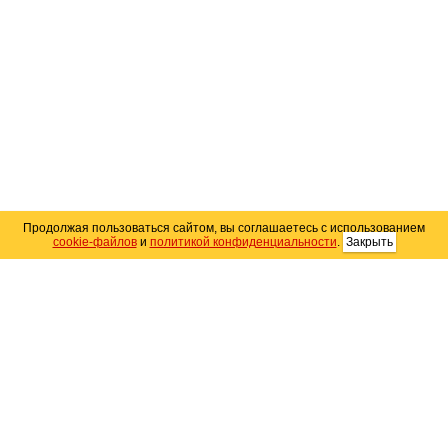
Продолжая пользоваться сайтом, вы соглашаетесь с использованием
cookie-файлов
и
политикой конфиденциальности
.
Закрыть
Карта сайта
© 2004–2026 Автомобильный портал Юга России
«
Avto25.ru
»
Помощь
Размещение рекламы
RSS
Контакты
Персональные данные
Политика конфиденциальности
Политика
использования Cookie
Создание сайта
— WebElement.Ru