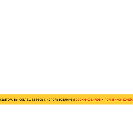
сайтом, вы соглашаетесь с использованием
cookie-файлов
и
политикой конф
«
Avto25.ru
»
Помощь
Размещение рекламы
R
Политика конфиденциальности
Поли