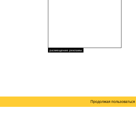
размещение рекламы
Продолжая пользоваться 
Карта сайта
© 2004–2026 Автомобильный портал Юга России 
Создание сайта
— WebElement.Ru