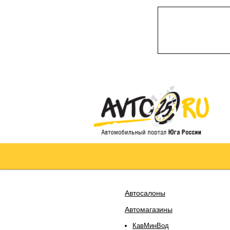
Автосалоны
Автомагазины
КавМинВод