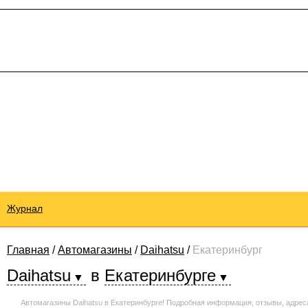
Журнал
Главная
/
Автомагазины
/
Daihatsu
/
Екатеринбург
Daihatsu
в
Екатеринбурге
Автомагазины Daihatsu в Екатеринбурге! Подробная информация, отзывы, адрес