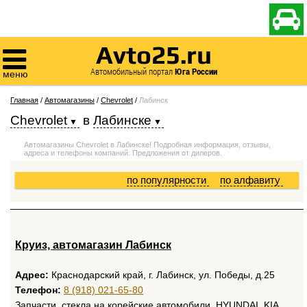

Avto25.ru

Автомобильный портал
Юга России
меню
Главная
/
Автомагазины
/
Chevrolet
/
Лабинск
Chevrolet
в
Лабинске
Автомагазины Chevrolet в Лабинске! Подробная информация, отзывы,
адреса и телефоны компаний. Предложения от дилеров.
по популярности
по алфавиту
Круиз, автомагазин Лабинск
Адрес:
Краснодарский край, г. Лабинск, ул. Победы, д.25
Телефон:
8 (918) 021-65-80
Запчасти, стекла на корейские автомобили. HYUNDAI, KIA,