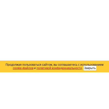
Продолжая пользоваться сайтом, вы соглашаетесь с использованием
cookie-файлов
и
политикой конфиденциальности
.
Закрыть
Карта сайта
© 2004–2026 Автомобильный портал Юга России
«
Avto25.ru
»
Помощь
Размещение рекламы
RSS
Контакты
Персональные данные
Политика конфиденциальности
Политика