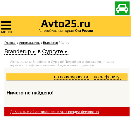

Avto25.ru

Автомобильный портал
Юга России
меню
Главная
/
Автомагазины
/
Branderup
/
Сургут
Branderup
в
Сургуте
Автомагазины Branderup в Сургуте! Подробная информация, отзывы,
адреса и телефоны компаний. Предложения от дилеров.
по популярности
по алфавиту
Ничего не найдено!
Добавить свой автомагазин в этот раздел бесплатно