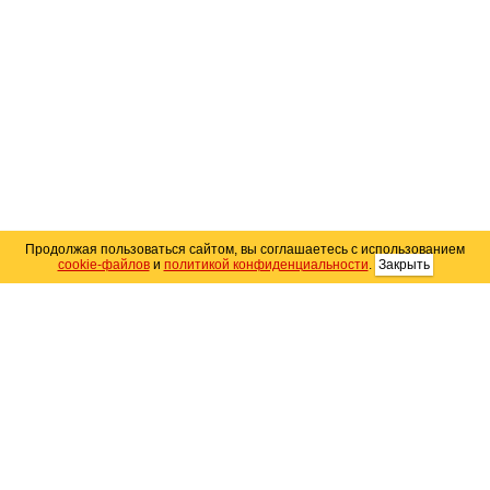
Продолжая пользоваться сайтом, вы соглашаетесь с использованием
cookie-файлов
и
политикой конфиденциальности
.
Закрыть
Карта сайта
© 2004–2026 Автомобильный портал Юга России
«
Avto25.ru
»
Помощь
Размещение рекламы
RSS
Контакты
Персональные данные
Политика конфиденциальности
Политика
использования Cookie
Создание сайта
— WebElement.Ru