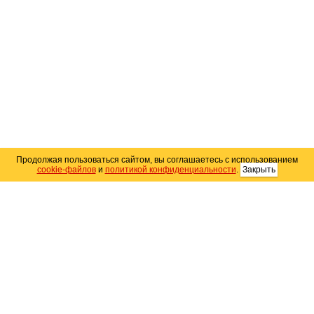
Продолжая пользоваться сайтом, вы соглашаетесь с использованием
cookie-файлов
и
политикой конфиденциальности
.
Закрыть
Карта сайта
© 2004–2026 Автомобильный портал Юга России
«
Avto25.ru
»
Помощь
Размещение рекламы
RSS
Контакты
Персональные данные
Политика конфиденциальности
Политика
использования Cookie
Создание сайта
— WebElement.Ru