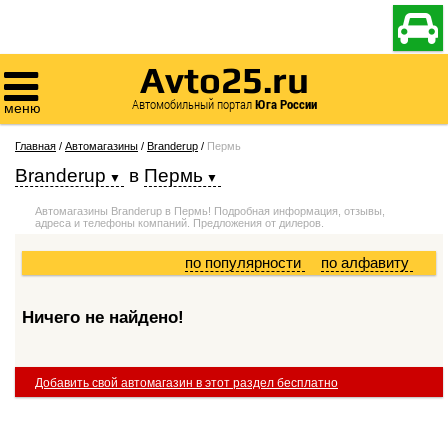

Avto25.ru

Автомобильный портал
Юга России
меню
Главная
/
Автомагазины
/
Branderup
/
Пермь
Branderup
в
Пермь
Автомагазины Branderup в Пермь! Подробная информация, отзывы,
адреса и телефоны компаний. Предложения от дилеров.
по популярности
по алфавиту
Ничего не найдено!
Добавить свой автомагазин в этот раздел бесплатно