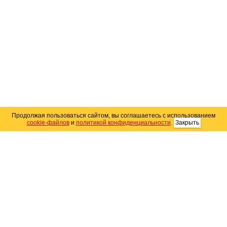
Продолжая пользоваться сайтом, вы соглашаетесь с использованием
cookie-файлов
и
политикой конфиденциальности
.
Закрыть
Карта сайта
© 2004–2026 Автомобильный портал Юга России
«
Avto25.ru
»
Помощь
Размещение рекламы
RSS
Контакты
Персональные данные
Политика конфиденциальности
Политика
использования Cookie
Создание сайта
— WebElement.Ru