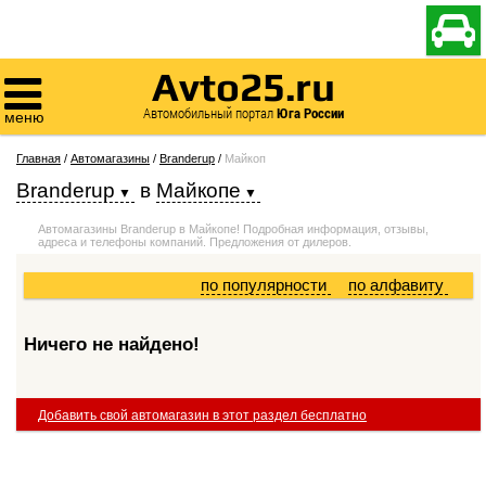

Avto25.ru

Автомобильный портал
Юга России
меню
Главная
/
Автомагазины
/
Branderup
/
Майкоп
Branderup
в
Майкопе
Автомагазины Branderup в Майкопе! Подробная информация, отзывы,
адреса и телефоны компаний. Предложения от дилеров.
по популярности
по алфавиту
Ничего не найдено!
Добавить свой автомагазин в этот раздел бесплатно