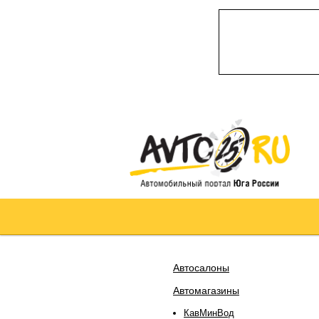
Автосалоны
Автомагазины
КавМинВод