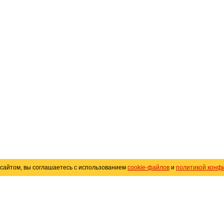
сайтом, вы соглашаетесь с использованием
cookie-файлов
и
политикой конф
«
Avto25.ru
»
Помощь
Размещение рекламы
R
Политика конфиденциальности
Поли