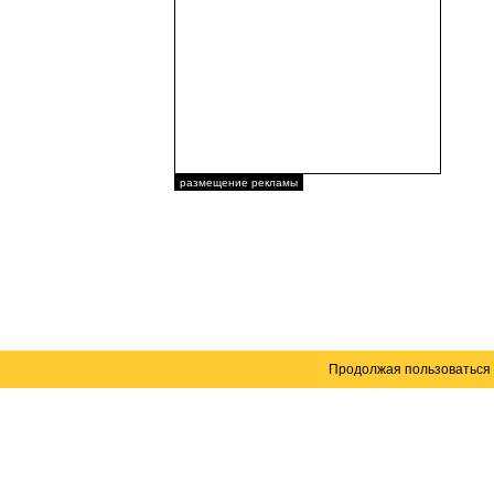
размещение рекламы
Продолжая пользоваться 
Карта сайта
© 2004–2026 Автомобильный портал Юга России 
Создание сайта
— WebElement.Ru