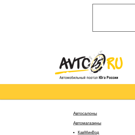
Автосалоны
Автомагазины
КавМинВод