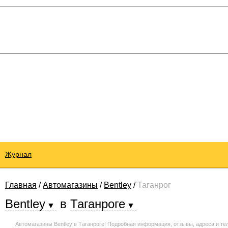
Журнал
Главная
/
Автомагазины
/
Bentley
/
Таганрог
Bentley
в
Таганроге
Автомагазины Bentley в Таганроге! Подробная информация, отзывы, адреса и т