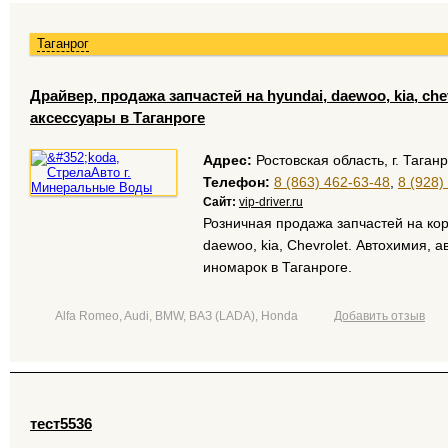
Таганрог
Драйвер, продажа запчастей на hyundai, daewoo, kia, сhe
аксессуары в Таганроге
Адрес:
Ростовская область, г. Таганр
Телефон:
8 (863) 462-63-48
,
8 (928)
Сайт:
vip-driver.ru
Розничная продажа запчастей на кор
daewoo, kia, Chevrolet. Автохимия, 
иномарок в Таганроге.
Alfa Romeo, Audi, BMW, ВАЗ (LADA), Honda
Добавить отзыв
тест5536