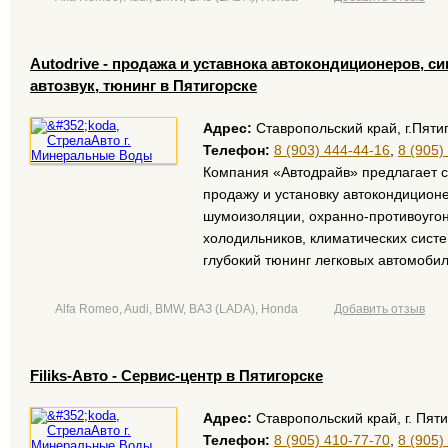
Autodrive - продажа и уставнока автокондиционеров, с
автозвук, тюнинг в Пятигорске
Адрес:
Ставропольский край, г.Пяти
Телефон:
8 (903) 444-44-16
,
8 (905)
Компания «Автодрайв» предлагает с
продажу и установку автокондиционе
шумоизоляции, охранно-противоуго
размещение рекламы
холодильников, климатических систе
глубокий тюнинг легковых автомоби
Alfa Romeo, Audi, BMW, ВАЗ (LADA), Honda
Добавить отзыв
Filiks-Авто - Сервис-центр в Пятигорске
Адрес:
Ставропольский край, г. Пяти
Телефон:
8 (905) 410-77-70
,
8 (905)