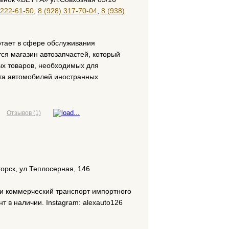
 222-61-50
,
8 (928) 317-70-04
,
8 (938)
отает в сфере обслуживания
ся магазин автозапчастей, который
х товаров, необходимых для
та автомобилей иностранных
Отзывов (1)
горск, ул.Теплосерная, 146
 и коммерческий транспорт импортного
 в наличии. Instagram: alexauto126