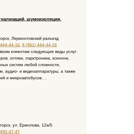
игнализаций, шумоизоляция,
горск, Лермонтовский разъезд
 444-44-16
,
8 (961) 444-44-16
воим клиентам следующие виды услуг:
ров, оптики, парктроника, ксенона,
нных систем любой сложности,
размещение рекламы
м, аудио- и видеоаппаратуры, а также
лей и микроавтобусов.…
горск, ул. Ермолова, 12а/5
 492-47-47