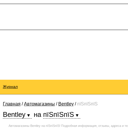
Журнал
Главная
/
Автомагазины
/
Bentley
/
пїЅпїЅпїЅ
Bentley
на
пїЅпїЅпїЅ
Автомагазины Bentley на пїЅпїЅпїЅ! Подробная информация, отзывы, адреса и 