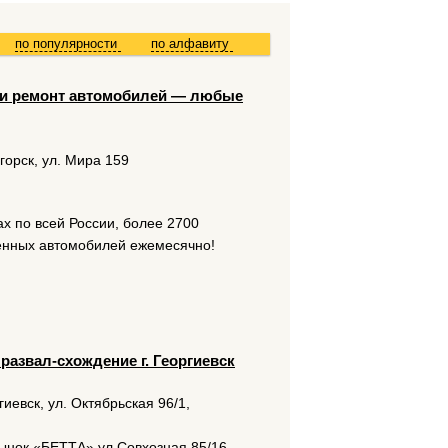
по популярности
по алфавиту
е и ремонт автомобилей — любые
горск, ул. Мира 159
ах по всей России, более 2700
женных автомобилей ежемесячно!
развал-схождение г. Георгиевск
гиевск, ул. Октябрьская 96/1,
 рынок «БЕТТА» ул.Совхозная 85/16