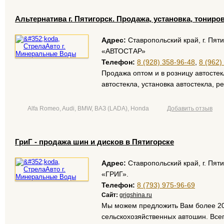
Альтернатива г. Пятигорск. Продажа, установка, тониро
Адрес:
Ставропольский край, г. Пят
«АВТОСТАР»
Телефон:
8 (928) 358-96-48
,
8 (962)
Продажа оптом и в розницу автостек
автостекла, установка автостекла, р
Alfa Romeo, Audi, BMW, ВАЗ (LADA), Honda
Добавить отзыв
ГриГ - продажа шин и дисков в Пятигорске
Адрес:
Ставропольский край, г. Пят
«ГРИГ».
Телефон:
8 (793) 975-96-69
Сайт:
grigshina.ru
Мы можем предложить Вам более 20
сельскохозяйственных автошин. Всег