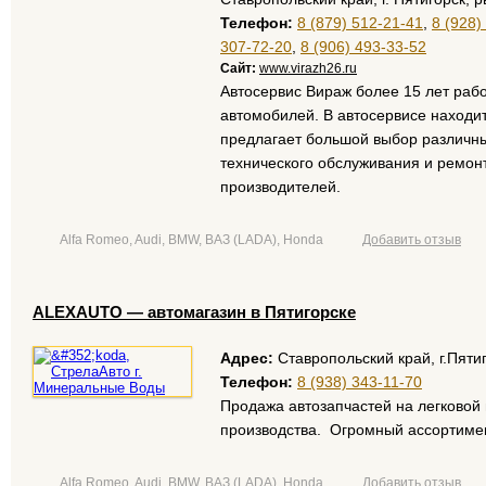
Телефон:
8 (879) 512-21-41
,
8 (928)
307-72-20
,
8 (906) 493-33-52
Сайт:
www.virazh26.ru
Автосервис Вираж более 15 лет раб
автомобилей. В автосервисе находит
предлагает большой выбор различны
технического обслуживания и ремон
производителей.
Alfa Romeo, Audi, BMW, ВАЗ (LADA), Honda
Добавить отзыв
ALEXAUTO — автомагазин в Пятигорске
Адрес:
Ставропольский край, г.Пяти
Телефон:
8 (938) 343-11-70
Продажа автозапчастей на легковой
производства. Огромный ассортимент
Alfa Romeo, Audi, BMW, ВАЗ (LADA), Honda
Добавить отзыв