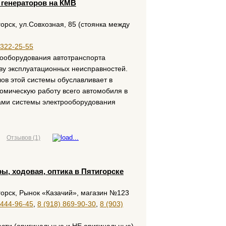
и генераторов на КМВ
орск, ул.Совхозная, 85 (стоянка между
 322-25-55
трооборудования автотранспорта
ву эксплуатационных неисправностей.
ов этой системы обуславливает в
омическую работу всего автомобиля в
ми системы электрооборудования
Отзывов (1)
ры, ходовая, оптика в Пятигорске
горск, Рынок «Казачий», магазин №123
 444-96-45
,
8 (918) 869-90-30
,
8 (903)