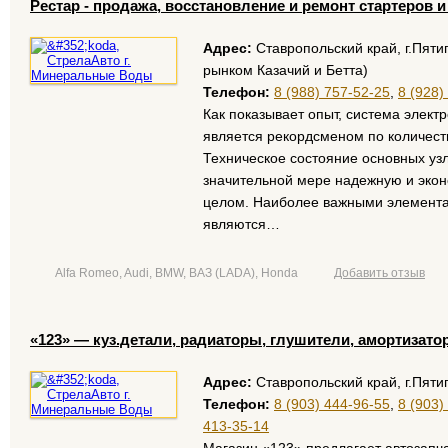
Рестар - продажа, восстановление и ремонт стартеров 
Адрес:
Ставропольский край, г.Пятиг
рынком Казачий и Бетта)
Телефон:
8 (988) 757-52-25
,
8 (928)
Как показывает опыт, система элек
является рекордсменом по количест
Техническое состояние основных узл
значительной мере надежную и экон
целом. Наиболее важными элемента
являются…
Alfa Romeo, Audi, BMW, ВАЗ (LADA), Honda
Добавить отзыв
«123» — куз.детали, радиаторы, глушители, амортизато
Адрес:
Ставропольский край, г.Пяти
Телефон:
8 (903) 444-96-55
,
8 (903)
413-35-14