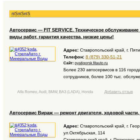
пїЅпїЅпїЅ
Aвтосервис — FIT SERVICE. Техническое обслуживани
виды работ, гарантия качества, низкие цены!
Адрес:
Ставропольский край, г. Пяти
Телефон:
8 (879) 330-51-21
Сайт:
pyatigorsk.fitauto.ru
Более 230 автосервисов в 116 город
сотрудников, более 100 тыс. обслу
Alfa Romeo, Audi, BMW, ВАЗ (LADA), Honda
Добавить отзыв
Автосервис Вираж — ремонт двигателя, ходовой части, 
Адрес:
Ставропольский край, г. Геор
ул.Октябрьская, 114
Ставропольский край, г. Пятигорск,