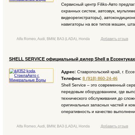
Сервисный центр Filiks-Авто предлаг
охранных систем, автозвук, мультиме
видеорегистраторы), автокондиционе
навигаторы на все типов машин, шта
Alfa Romeo, Audi, BMW, ВАЗ (LADA), Honda
Добавить отзыв
SHELL SERVICE официальный дилер Shell в Ессентуках
Адрес:
Ставропольский край, г. Ессе
Телефон:
8 (918) 860-24-46
Shell Service – это современный с
передовым оборудованием, где выпо
технического обслуживания до слож
оригинальных запасных частей и ко
оперативность и качество выполнени
Alfa Romeo, Audi, BMW, ВАЗ (LADA), Honda
Добавить отзыв