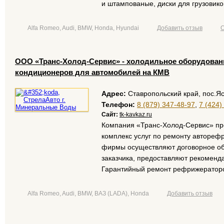
и штампованые, диски для грузовико
Alfa Romeo, Audi, BMW, Honda, Hyundai
Добавить отзыв
О
ООО «Транс-Холод-Сервис» - холодильное оборудовани
кондиционеров для автомобилей на КМВ
Адрес:
Ставропольский край, пос.Яс
Телефон:
8 (879) 347-48-97
,
7 (424)
Сайт:
tk-kavkaz.ru
Компания «Транс-Холод-Сервис» пр
комплекс услуг по ремонту автореф
фирмы осуществляют договорное о
заказчика, предоставляют рекоменда
Гарантийный ремонт рефрижераторо
Alfa Romeo, Audi, BMW, ВАЗ (LADA), Honda
Добавить отзыв