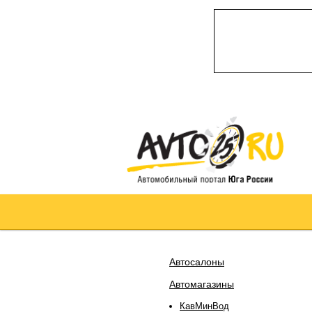
Автосалоны
Автомагазины
КавМинВод