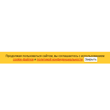
Продолжая пользоваться сайтом, вы соглашаетесь с использованием
cookie-файлов
и
политикой конфиденциальности
.
Закрыть
Карта сайта
© 2004–2026 Автомобильный портал Юга России
«
Avto25.ru
»
Помощь
Размещение рекламы
RSS
Контакты
Персональные данные
Политика конфиденциальности
Политика
использования Cookie
Создание сайта
— WebElement.Ru