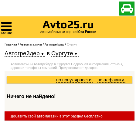

Avto25.ru

Автомобильный портал
Юга России
меню
Главная
/
Автомагазины
/
Автогрейдер
/
Сургут
Автогрейдер
в
Сургуте
Автомагазины Автогрейдер в Сургуте! Подробная информация, отзывы,
адреса и телефоны компаний. Предложения от дилеров.
по популярности
по алфавиту
Ничего не найдено!
Добавить свой автомагазин в этот раздел бесплатно