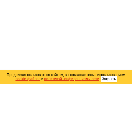
Продолжая пользоваться сайтом, вы соглашаетесь с использованием
cookie-файлов
и
политикой конфиденциальности
.
Закрыть
Карта сайта
© 2004–2026 Автомобильный портал Юга России
«
Avto25.ru
»
Помощь
Размещение рекламы
RSS
Контакты
Персональные данные
Политика конфиденциальности
Политика
использования Cookie