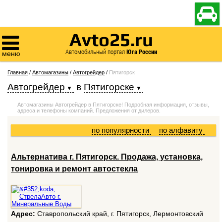

Avto25.ru

Автомобильный портал
Юга России
меню
Главная
/
Автомагазины
/
Автогрейдер
/
Пятигорск
Автогрейдер
в
Пятигорске
Автомагазины Автогрейдер в Пятигорске! Подробная информация, отзывы,
адреса и телефоны компаний. Предложения от дилеров.
по популярности
по алфавиту
Альтернатива г. Пятигорск. Продажа, установка,
тонировка и ремонт автостекла
Адрес:
Ставропольский край, г. Пятигорск, Лермонтовский