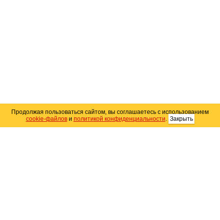
Продолжая пользоваться сайтом, вы соглашаетесь с использованием
cookie-файлов
и
политикой конфиденциальности
.
Закрыть
Карта сайта
© 2004–2026 Автомобильный портал Юга России
«
Avto25.ru
»
Помощь
Размещение рекламы
RSS
Контакты
Персональные данные
Политика конфиденциальности
Политика
использования Cookie
Создание сайта
— WebElement.Ru