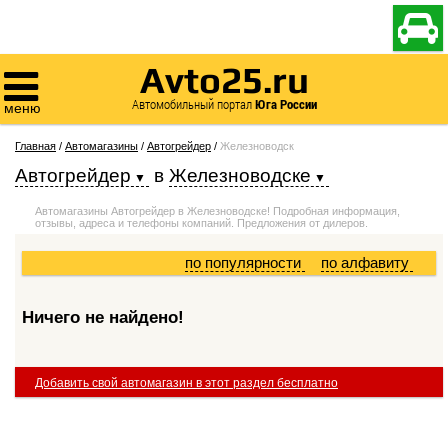

Avto25.ru

Автомобильный портал
Юга России
меню
Главная
/
Автомагазины
/
Автогрейдер
/
Железноводск
Автогрейдер
в
Железноводске
Автомагазины Автогрейдер в Железноводске! Подробная информация,
отзывы, адреса и телефоны компаний. Предложения от дилеров.
по популярности
по алфавиту
Ничего не найдено!
Добавить свой автомагазин в этот раздел бесплатно