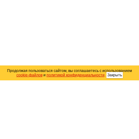
Продолжая пользоваться сайтом, вы соглашаетесь с использованием
cookie-файлов
и
политикой конфиденциальности
.
Закрыть
Карта сайта
© 2004–2026 Автомобильный портал Юга России
«
Avto25.ru
»
Помощь
Размещение рекламы
RSS
Контакты
Персональные данные
Политика конфиденциальности
Политика
использования Cookie
Создание сайта
— WebElement.Ru