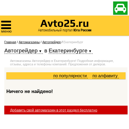

Avto25.ru

Автомобильный портал
Юга России
меню
Главная
/
Автомагазины
/
Автогрейдер
/
Екатеринбург
Автогрейдер
в
Екатеринбурге
Автомагазины Автогрейдер в Екатеринбурге! Подробная информация,
отзывы, адреса и телефоны компаний. Предложения от дилеров.
по популярности
по алфавиту
Ничего не найдено!
Добавить свой автомагазин в этот раздел бесплатно