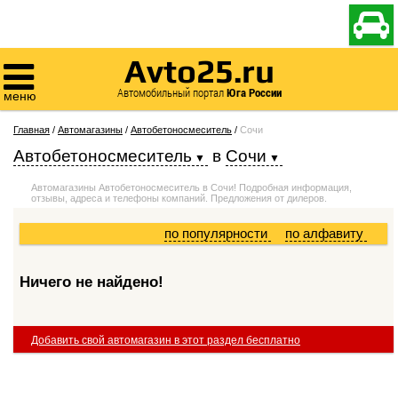

Avto25.ru

Автомобильный портал
Юга России
меню
Главная
/
Автомагазины
/
Автобетоносмеситель
/
Сочи
Автобетоносмеситель
в
Сочи
Автомагазины Автобетоносмеситель в Сочи! Подробная информация,
отзывы, адреса и телефоны компаний. Предложения от дилеров.
по популярности
по алфавиту
Ничего не найдено!
Добавить свой автомагазин в этот раздел бесплатно