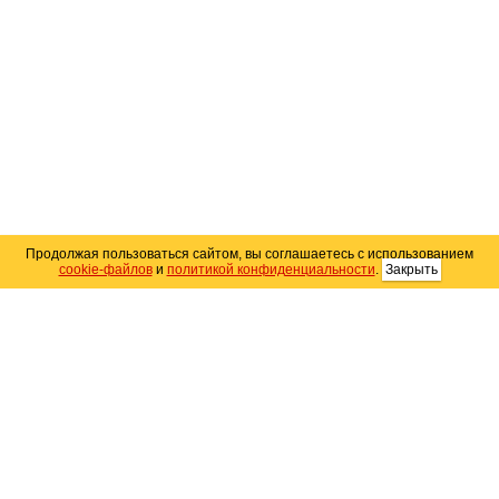
Продолжая пользоваться сайтом, вы соглашаетесь с использованием
cookie-файлов
и
политикой конфиденциальности
.
Закрыть
Карта сайта
© 2004–2026 Автомобильный портал Юга России
«
Avto25.ru
»
Помощь
Размещение рекламы
RSS
Контакты
Персональные данные
Политика конфиденциальности
Политика
использования Cookie
Создание сайта
— WebElement.Ru