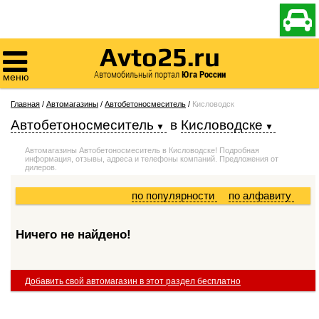

Avto25.ru

Автомобильный портал
Юга России
меню
Главная
/
Автомагазины
/
Автобетоносмеситель
/
Кисловодск
Автобетоносмеситель
в
Кисловодске
Автомагазины Автобетоносмеситель в Кисловодске! Подробная
информация, отзывы, адреса и телефоны компаний. Предложения от
дилеров.
по популярности
по алфавиту
Ничего не найдено!
Добавить свой автомагазин в этот раздел бесплатно