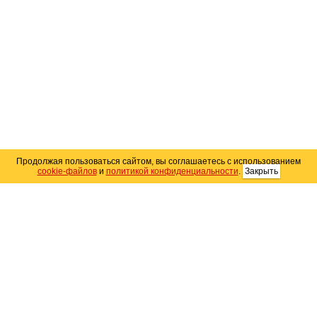
Продолжая пользоваться сайтом, вы соглашаетесь с использованием
cookie-файлов
и
политикой конфиденциальности
.
Закрыть
Карта сайта
© 2004–2026 Автомобильный портал Юга России
«
Avto25.ru
»
Помощь
Размещение рекламы
RSS
Контакты
Персональные данные
Политика конфиденциальности
Политика
использования Cookie
Создание сайта
— WebElement.Ru