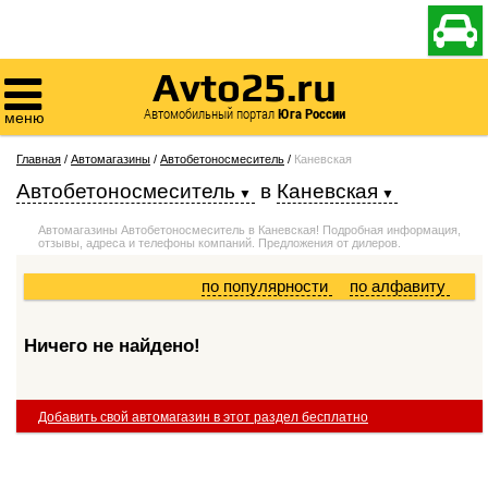

Avto25.ru

Автомобильный портал
Юга России
меню
Главная
/
Автомагазины
/
Автобетоносмеситель
/
Каневская
Автобетоносмеситель
в
Каневская
Автомагазины Автобетоносмеситель в Каневская! Подробная информация,
отзывы, адреса и телефоны компаний. Предложения от дилеров.
по популярности
по алфавиту
Ничего не найдено!
Добавить свой автомагазин в этот раздел бесплатно