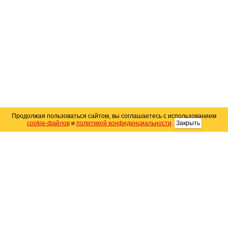
Продолжая пользоваться сайтом, вы соглашаетесь с использованием
cookie-файлов
и
политикой конфиденциальности
.
Закрыть
Карта сайта
© 2004–2026 Автомобильный портал Юга России
«
Avto25.ru
»
Помощь
Размещение рекламы
RSS
Контакты
Персональные данные
Политика конфиденциальности
Политика
использования Cookie
Создание сайта
— WebElement.Ru