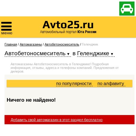

Avto25.ru

Автомобильный портал
Юга России
меню
Главная
/
Автомагазины
/
Автобетоносмеситель
/
Геленджик
Автобетоносмеситель
в
Геленджике
Автомагазины Автобетоносмеситель в Геленджике! Подробная
информация, отзывы, адреса и телефоны компаний. Предложения от
дилеров.
по популярности
по алфавиту
Ничего не найдено!
Добавить свой автомагазин в этот раздел бесплатно