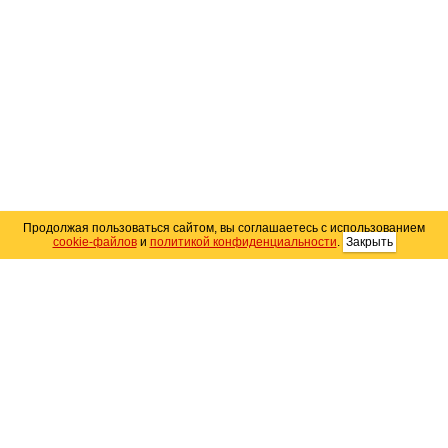
Продолжая пользоваться сайтом, вы соглашаетесь с использованием
cookie-файлов
и
политикой конфиденциальности
.
Закрыть
Карта сайта
© 2004–2026 Автомобильный портал Юга России
«
Avto25.ru
»
Помощь
Размещение рекламы
RSS
Контакты
Персональные данные
Политика конфиденциальности
Политика
использования Cookie
Создание сайта
— WebElement.Ru