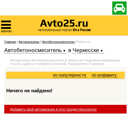

Avto25.ru

Автомобильный портал
Юга России
меню
Главная
/
Автомагазины
/
Автобетоносмеситель
/
Черкесск
Автобетоносмеситель
в
Черкесске
Автомагазины Автобетоносмеситель в Черкесске! Подробная информация,
отзывы, адреса и телефоны компаний. Предложения от дилеров.
по популярности
по алфавиту
Ничего не найдено!
Добавить свой автомагазин в этот раздел бесплатно