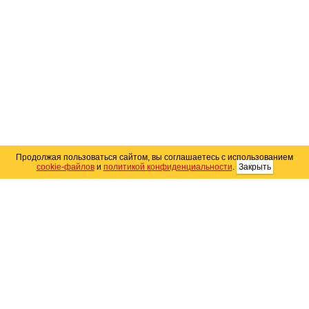
Продолжая пользоваться сайтом, вы соглашаетесь с использованием
cookie-файлов
и
политикой конфиденциальности
.
Закрыть
Карта сайта
© 2004–2026 Автомобильный портал Юга России
«
Avto25.ru
»
Помощь
Размещение рекламы
RSS
Контакты
Персональные данные
Политика конфиденциальности
Политика
использования Cookie
Создание сайта
— WebElement.Ru