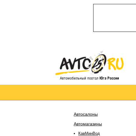
Автосалоны
Автомагазины
КавМинВод