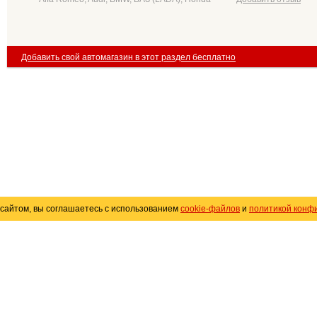
Добавить свой автомагазин в этот раздел бесплатно
сайтом, вы соглашаетесь с использованием
cookie-файлов
и
политикой конф
«
Avto25.ru
»
Помощь
Размещение рекламы
R
Политика конфиденциальности
Поли