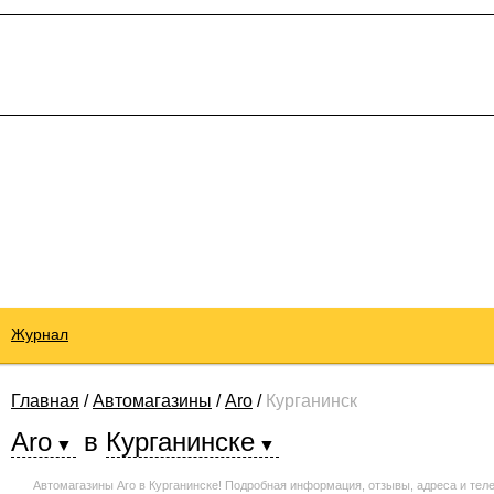
Журнал
Главная
/
Автомагазины
/
Aro
/
Курганинск
Aro
в
Курганинске
Автомагазины Aro в Курганинске! Подробная информация, отзывы, адреса и тел